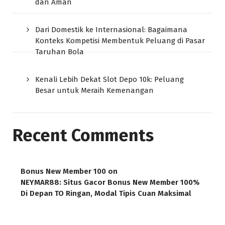
dan Aman
Dari Domestik ke Internasional: Bagaimana
Konteks Kompetisi Membentuk Peluang di Pasar
Taruhan Bola
Kenali Lebih Dekat Slot Depo 10k: Peluang
Besar untuk Meraih Kemenangan
Recent Comments
Bonus New Member 100
on
NEYMAR88: Situs Gacor Bonus New Member 100%
Di Depan TO Ringan, Modal Tipis Cuan Maksimal