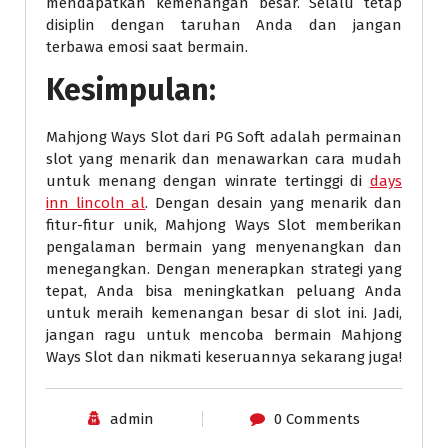
mendapatkan kemenangan besar. Selalu tetap
disiplin dengan taruhan Anda dan jangan
terbawa emosi saat bermain.
Kesimpulan:
Mahjong Ways Slot dari PG Soft adalah permainan
slot yang menarik dan menawarkan cara mudah
untuk menang dengan winrate tertinggi di
days
inn lincoln al
. Dengan desain yang menarik dan
fitur-fitur unik, Mahjong Ways Slot memberikan
pengalaman bermain yang menyenangkan dan
menegangkan. Dengan menerapkan strategi yang
tepat, Anda bisa meningkatkan peluang Anda
untuk meraih kemenangan besar di slot ini. Jadi,
jangan ragu untuk mencoba bermain Mahjong
Ways Slot dan nikmati keseruannya sekarang juga!
admin
0 Comments