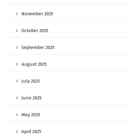
November 2025
October 2025
September 2025
August 2025
July 2025
June 2025
May 2025
April 2025