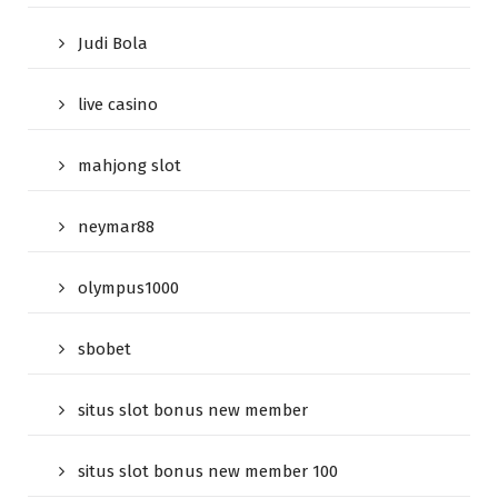
Judi Bola
live casino
mahjong slot
neymar88
olympus1000
sbobet
situs slot bonus new member
situs slot bonus new member 100