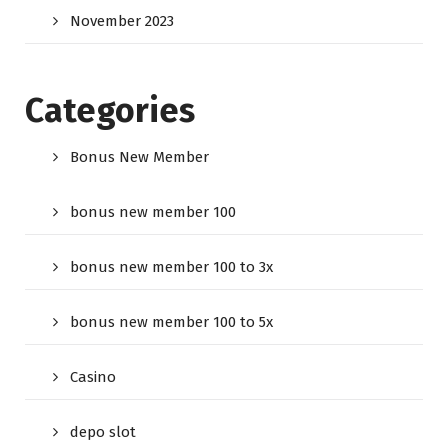
November 2023
Categories
Bonus New Member
bonus new member 100
bonus new member 100 to 3x
bonus new member 100 to 5x
Casino
depo slot