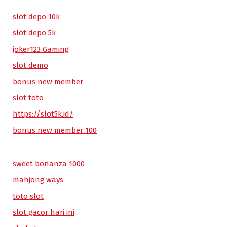
slot depo 10k
slot depo 5k
joker123 Gaming
slot demo
bonus new member
slot toto
https://slot5k.id/
bonus new member 100
sweet bonanza 1000
mahjong ways
toto slot
slot gacor hari ini